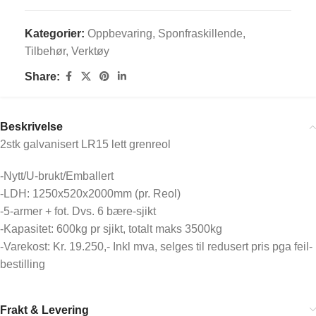
Kategorier:
Oppbevaring
,
Sponfraskillende
,
Tilbehør
,
Verktøy
Share:
Beskrivelse
2stk galvanisert LR15 lett grenreol
-Nytt/U-brukt/Emballert
-LDH: 1250x520x2000mm (pr. Reol)
-5-armer + fot. Dvs. 6 bære-sjikt
-Kapasitet: 600kg pr sjikt, totalt maks 3500kg
-Varekost: Kr. 19.250,- Inkl mva, selges til redusert pris pga feil-
bestilling
Frakt & Levering