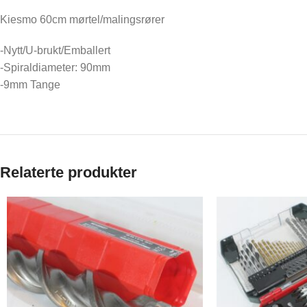
Kiesmo 60cm mørtel/malingsrører
-Nytt/U-brukt/Emballert
-Spiraldiameter: 90mm
-9mm Tange
Relaterte produkter