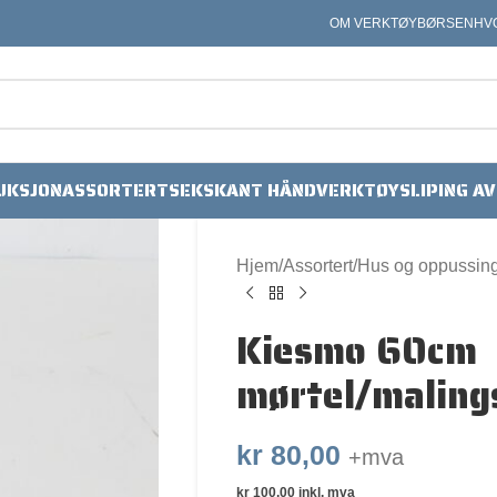
OM VERKTØYBØRSEN
HV
UKSJON
ASSORTERT
SEKSKANT HÅNDVERKTØY
SLIPING A
Hjem
Assortert
Hus og oppussin
Kiesmo 60cm
mørtel/maling
kr
80,00
+mva
kr
100,00
inkl. mva