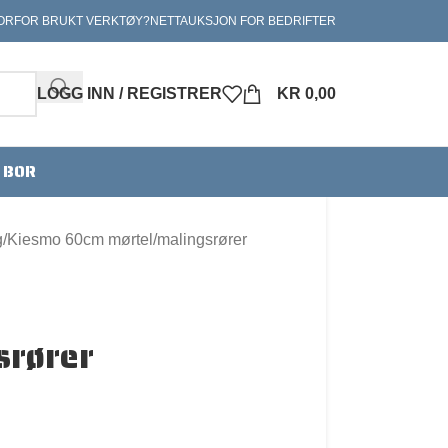
ORFOR BRUKT VERKTØY?
NETTAUKSJON FOR BEDRIFTER
LOGG INN / REGISTRER
KR
0,00
V BOR
g
Kiesmo 60cm mørtel/malingsrører
srører