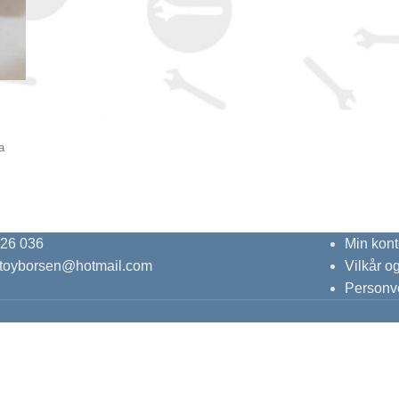
a
 26 036
Min kont
ktoyborsen@hotmail.com
Vilkår o
Personv