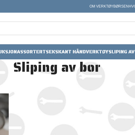
OM VERKTØYBØRSEN
HV
UKSJON
ASSORTERT
SEKSKANT HÅNDVERKTØY
SLIPING A
Sliping av bor
Vis
9
24
36