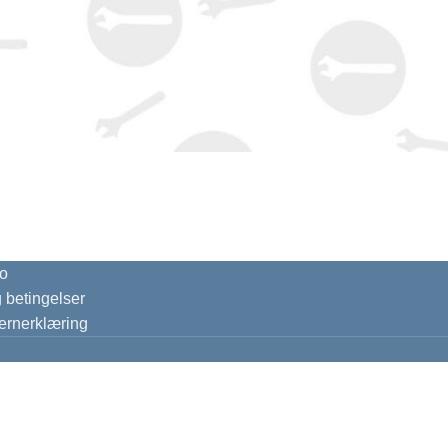
o
g betingelser
ernerklæring