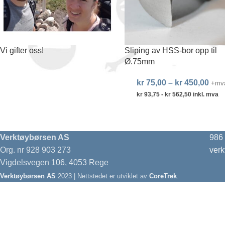
Vi gifter oss!
Sliping av HSS-bor opp til
Ø.75mm
kr
75,00
–
kr
450,00
+mv
kr
93,75
-
kr
562,50
inkl. mva
Verktøybørsen AS
986
Org. nr 928 903 273
ver
Vigdelsvegen 106, 4053 Rege
Verktøybørsen AS
2023 | Nettstedet er utviklet av
CoreTrek
.