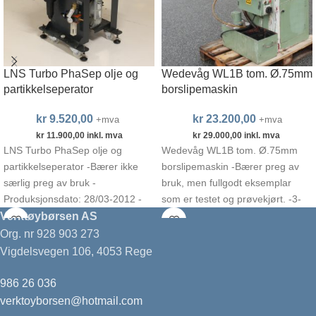
LNS Turbo PhaSep olje og
Wedevåg WL1B tom. Ø.75mm
partikkelseperator
borslipemaskin
kr
9.520,00
kr
23.200,00
+mva
+mva
kr
11.900,00
inkl. mva
kr
29.000,00
inkl. mva
LNS Turbo PhaSep olje og
Wedevåg WL1B tom. Ø.75mm
partikkelseperator -Bærer ikke
borslipemaskin -Bærer preg av
særlig preg av bruk -
bruk, men fullgodt eksemplar
Produksjonsdato: 28/03-2012 -
som er testet og prøvekjørt. -3-
Rengjort, testet og klargjort for
fase 380vac -Produksjonsår:
Verktøybørsen AS
bruk
Org. nr 928 903 273
Vigdelsvegen 106, 4053 Rege
986 26 036
verktoyborsen@hotmail.com