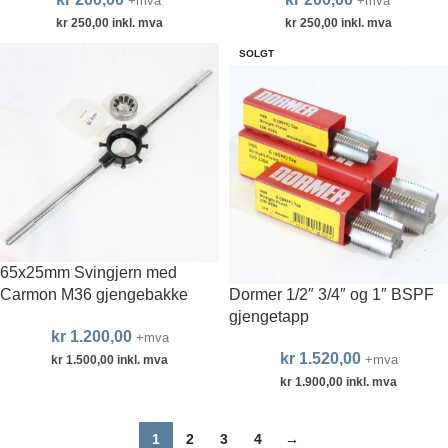
+mva
+mva
kr
250,00
inkl. mva
kr
250,00
inkl. mva
SOLGT
65x25mm Svingjern med
Carmon M36 gjengebakke
Dormer 1/2″ 3/4″ og 1″ BSPF
gjengetapp
kr
1.200,00
+mva
kr
1.520,00
+mva
kr
1.500,00
inkl. mva
kr
1.900,00
inkl. mva
1
2
3
4
→