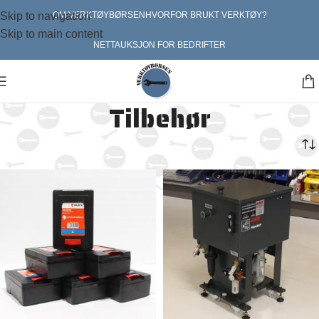
Skip to navigation
OM VERKTØYBØRSEN
HVORFOR BRUKT VERKTØY?
Skip to main content
NETTAUKSJON FOR BEDRIFTER
Tilbehør
Hjem
Sponfraskillende
Tilbehør