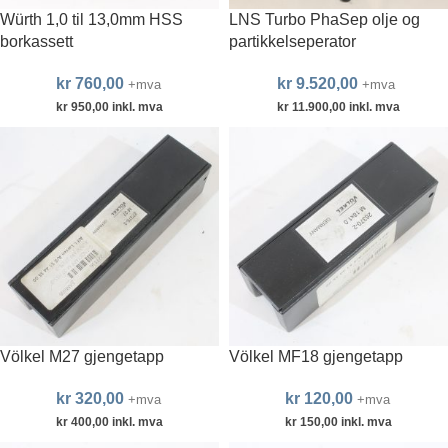
Würth 1,0 til 13,0mm HSS
LNS Turbo PhaSep olje og
borkassett
partikkelseperator
kr
760,00
kr
9.520,00
+mva
+mva
kr
950,00
inkl. mva
kr
11.900,00
inkl. mva
Völkel M27 gjengetapp
Völkel MF18 gjengetapp
kr
320,00
kr
120,00
+mva
+mva
kr
400,00
inkl. mva
kr
150,00
inkl. mva