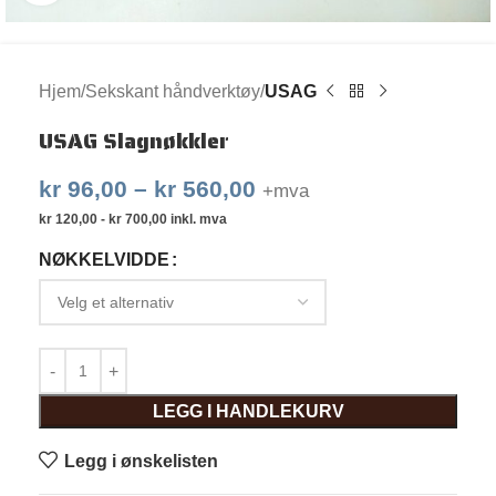
Hjem
Sekskant håndverktøy
USAG
USAG Slagnøkkler
kr
96,00
–
kr
560,00
+mva
kr
120,00
-
kr
700,00
inkl. mva
NØKKELVIDDE
LEGG I HANDLEKURV
Legg i ønskelisten