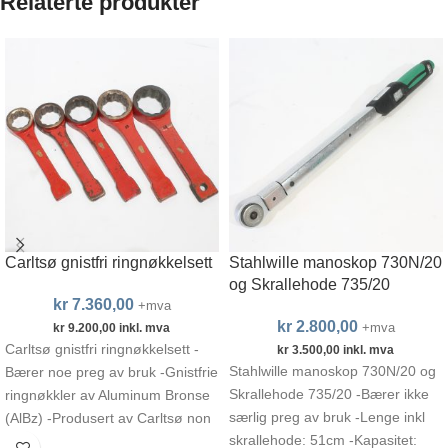
Relaterte produkter
Carltsø gnistfri ringnøkkelsett
Stahlwille manoskop 730N/20
og Skrallehode 735/20
kr
7.360,00
+mva
kr
2.800,00
+mva
kr
9.200,00
inkl. mva
Carltsø gnistfri ringnøkkelsett -
kr
3.500,00
inkl. mva
Stahlwille manoskop 730N/20 og
Bærer noe preg av bruk -Gnistfrie
Skrallehode 735/20 -Bærer ikke
ringnøkkler av Aluminum Bronse
særlig preg av bruk -Lenge inkl
(AlBz) -Produsert av Carltsø non
skrallehode: 51cm -Kapasitet:
sparking tools