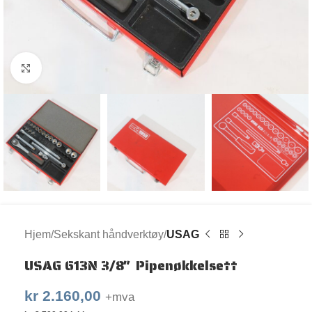
Klikk for større bilde
Hjem
Sekskant håndverktøy
USAG
USAG 613N 3/8″ Pipenøkkelsett
kr
2.160,00
+mva