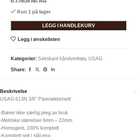
kr
2.700,00
inkl. mva
Kun 1 på lager
LEGG I HANDLEKURV
Legg i ønskelisten
Kategorier:
Sekskant håndverktøy
,
USAG
Share:
Beskrivelse
USAG 613N 3/8″ Pipenøkkelsett
-Bærer ikke særlig preg av bruk
-Metriske størrelser 6mm – 22mm
-Homogent, 100% komplett
-Komplett sett i stål-etui