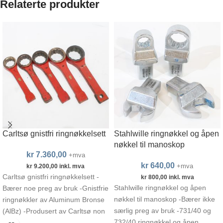
Relaterte produkter
Carltsø gnistfri ringnøkkelsett
Stahlwille ringnøkkel og åpen
nøkkel til manoskop
kr
7.360,00
+mva
kr
640,00
+mva
kr
9.200,00
inkl. mva
Carltsø gnistfri ringnøkkelsett -
kr
800,00
inkl. mva
Stahlwille ringnøkkel og åpen
Bærer noe preg av bruk -Gnistfrie
nøkkel til manoskop -Bærer ikke
ringnøkkler av Aluminum Bronse
særlig preg av bruk -731/40 og
(AlBz) -Produsert av Carltsø non
732/40 ringnøkkel og åpen
sparking tools