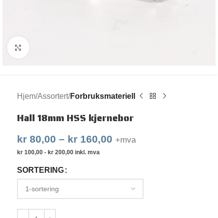
Klikk for større bilde
Hjem
Assortert
Forbruksmateriell
Hall 18mm HSS kjernebor
kr
80,00
–
kr
160,00
+mva
kr
100,00
-
kr
200,00
inkl. mva
SORTERING