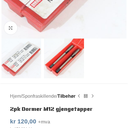
Klikk for større bilde
Hjem
Sponfraskillende
Tilbehør
2pk Dormer M12 gjengetapper
kr
120,00
+mva