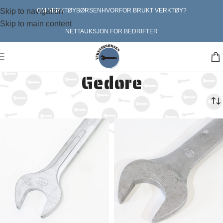
Skip to navigation
OM VERKTØYBØRSEN
HVORFOR BRUKT VERKTØY?
Skip to main content
NETTAUKSJON FOR BEDRIFTER
Gedore
Hjem
Sekskant håndverktøy
Gedore