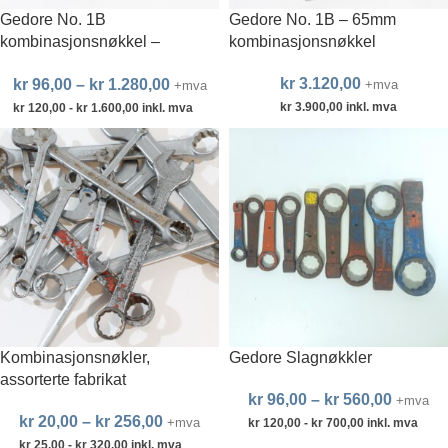
Gedore No. 1B
Gedore No. 1B – 65mm
kombinasjonsnøkkel –
kombinasjonsnøkkel
emperiske størrelser
kr
3.120,00
kr
96,00
–
kr
1.280,00
+mva
+mva
kr
3.900,00
inkl. mva
kr
120,00
-
kr
1.600,00
inkl. mva
Kombinasjonsnøkler,
Gedore Slagnøkkler
assorterte fabrikat
kr
96,00
–
kr
560,00
+mva
kr
20,00
–
kr
256,00
+mva
kr
120,00
-
kr
700,00
inkl. mva
kr
25,00
-
kr
320,00
inkl. mva