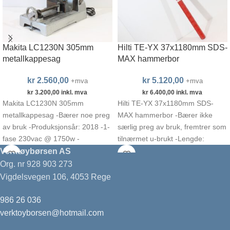
Makita LC1230N 305mm
Hilti TE-YX 37x1180mm SDS-
metallkappesag
MAX hammerbor
kr
2.560,00
kr
5.120,00
+mva
+mva
kr
3.200,00
inkl. mva
kr
6.400,00
inkl. mva
Makita LC1230N 305mm
Hilti TE-YX 37x1180mm SDS-
metallkappesag -Bærer noe preg
MAX hammerbor -Bærer ikke
av bruk -Produksjonsår: 2018 -1-
særlig preg av bruk, fremtrer som
fase 230vac @ 1750w -
tilnærmet u-brukt -Lengde:
Omdreiningstall: 1.300rpm -Inkl.
1180mm (1300mm inkludert
Verktøybørsen AS
Makita B-09793
tange)
Org. nr 928 903 273
Vigdelsvegen 106, 4053 Rege
986 26 036
verktoyborsen@hotmail.com