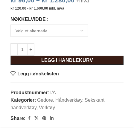
kr
96,00
–
kr
1.280,00
+mva
kr
120,00
-
kr
1.600,00
inkl. mva
NØKKELVIDDE
LEGG I HANDLEKURV
Legg i ønskelisten
Produktnummer:
I/A
Kategorier:
Gedore
,
Håndverktøy
,
Sekskant
håndverktøy
,
Verktøy
Share: