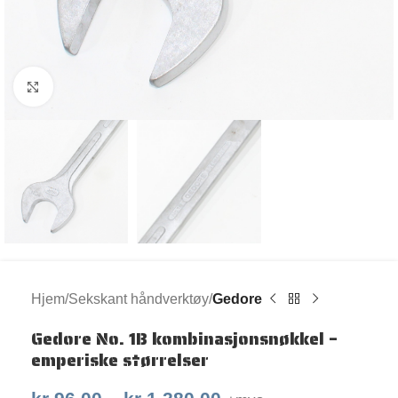
Klikk for større bilde
Hjem
Sekskant håndverktøy
Gedore
Gedore No. 1B kombinasjonsnøkkel –
emperiske størrelser