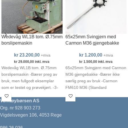
Wedevåg WL1B tom. Ø.75mm
65x25mm Svingjern med
borslipemaskin
Carmon M36 gjengebakke
kr
23.200,00
kr
1.200,00
+mva
+mva
kr
29.000,00
inkl. mva
kr
1.500,00
inkl. mva
Wedevåg WL1B tom. Ø.75mm
65x25mm Svingjern med Carmon
borslipemaskin -Bærer preg av
M36 gjengebakke -Bærer ikke
bruk, men fullgodt eksemplar
særlig preg av bruk -Carmon
som er testet og prøvekjørt. -3-
FM610 M36 (Standard
fase 380vac -Produksjonsår:
grovgjenger: 4,0mm stigning)
-65x25mm
Verktøybørsen AS
Org. nr 928 903 273
Vigdelsvegen 106, 4053 Rege
986 26 036