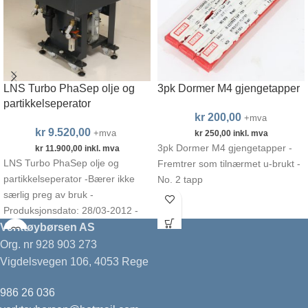
LNS Turbo PhaSep olje og
3pk Dormer M4 gjengetapper
partikkelseperator
kr
200,00
+mva
kr
9.520,00
+mva
kr
250,00
inkl. mva
3pk Dormer M4 gjengetapper -
kr
11.900,00
inkl. mva
LNS Turbo PhaSep olje og
Fremtrer som tilnærmet u-brukt -
partikkelseperator -Bærer ikke
No. 2 tapp
særlig preg av bruk -
Produksjonsdato: 28/03-2012 -
Rengjort, testet og klargjort for
Verktøybørsen AS
bruk
Org. nr 928 903 273
Vigdelsvegen 106, 4053 Rege
986 26 036