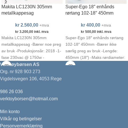
Makita LC1230N 305mm
Super-Ego 18″ enhånds
metallkappesag
rørtang 102-18″ 450mm
kr
2.560,00
kr
400,00
+mva
+mva
kr
3.200,00
inkl. mva
kr
500,00
inkl. mva
Makita LC1230N 305mm
Super-Ego 18″ enhånds rørtang
metallkappesag -Bærer noe preg
102-18″ 450mm -Bærer ikke
av bruk -Produksjonsår: 2018 -1-
særlig preg av bruk -Lengde:
fase 230vac @ 1750w -
450mm (18″) -Maks rørdiameter:
Omdreiningstall: 1.300rpm -Inkl.
63mm -Vekt: 2,6kg
Verktøybørsen AS
Makita B-09793
Org. nr 928 903 273
Vigdelsvegen 106, 4053 Rege
986 26 036
verktoyborsen@hotmail.com
Min konto
Vilkår og betingelser
Personvernerklæring