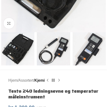
Klikk for større bilde
Hjem
Assortert
Kjemi
Testo 240 ledningsevne og temperatur
måleinstrument