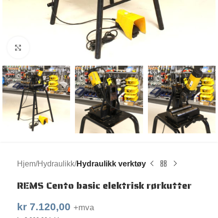
Klikk for større bilde
Hjem
Hydraulikk
Hydraulikk verktøy
REMS Cento basic elektrisk rørkutter
kr
7.120,00
+mva