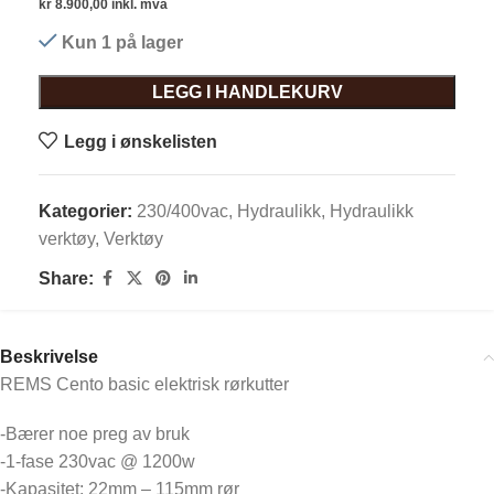
kr
8.900,00
inkl. mva
Kun 1 på lager
LEGG I HANDLEKURV
Legg i ønskelisten
Kategorier:
230/400vac
,
Hydraulikk
,
Hydraulikk
verktøy
,
Verktøy
Share:
Beskrivelse
REMS Cento basic elektrisk rørkutter
-Bærer noe preg av bruk
-1-fase 230vac @ 1200w
-Kapasitet: 22mm – 115mm rør