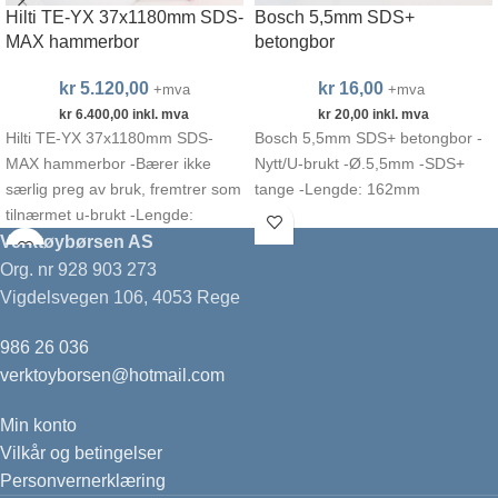
Hilti TE-YX 37x1180mm SDS-
Bosch 5,5mm SDS+
MAX hammerbor
betongbor
kr
5.120,00
kr
16,00
+mva
+mva
kr
6.400,00
inkl. mva
kr
20,00
inkl. mva
Hilti TE-YX 37x1180mm SDS-
Bosch 5,5mm SDS+ betongbor -
MAX hammerbor -Bærer ikke
Nytt/U-brukt -Ø.5,5mm -SDS+
særlig preg av bruk, fremtrer som
tange -Lengde: 162mm
tilnærmet u-brukt -Lengde:
1180mm (1300mm inkludert
Verktøybørsen AS
tange)
Org. nr 928 903 273
Vigdelsvegen 106, 4053 Rege
986 26 036
verktoyborsen@hotmail.com
Min konto
Vilkår og betingelser
Personvernerklæring