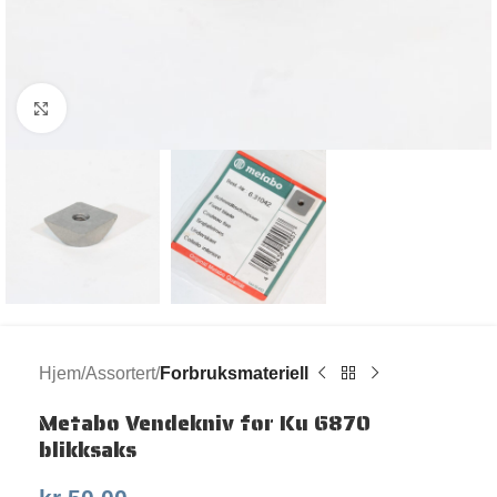
Klikk for større bilde
Hjem
Assortert
Forbruksmateriell
Metabo Vendekniv for Ku 6870
blikksaks