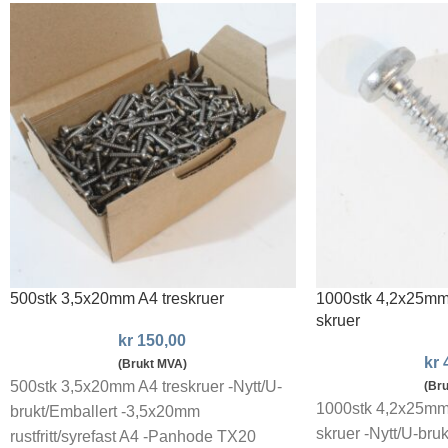
500stk 3,5x20mm A4 treskruer
1000stk 4,2x25mm
skruer
kr
150,00
kr
4
(Brukt MVA)
500stk 3,5x20mm A4 treskruer -Nytt/U-
(Br
1000stk 4,2x25mm
brukt/Emballert -3,5x20mm
skruer -Nytt/U-bruk
rustfritt/syrefast A4 -Panhode TX20