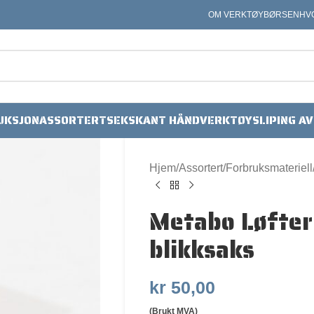
OM VERKTØYBØRSEN
HV
UKSJON
ASSORTERT
SEKSKANT HÅNDVERKTØY
SLIPING A
Hjem
Assortert
Forbruksmateriell
Metabo Løfter
blikksaks
kr
50,00
(Brukt MVA)