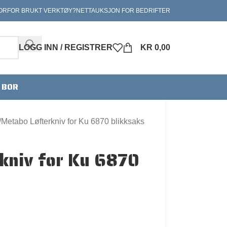
ORFOR BRUKT VERKTØY?
NETTAUKSJON FOR BEDRIFTER
LOGG INN / REGISTRER
KR
0,00
V BOR
Metabo Løfterkniv for Ku 6870 blikksaks
kniv for Ku 6870