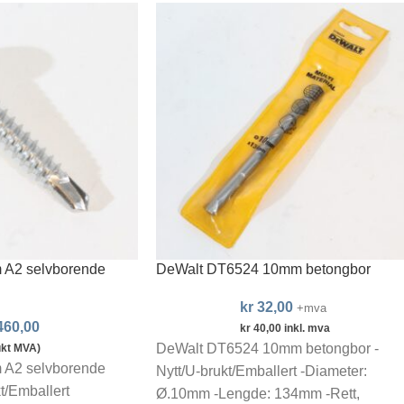
 A2 selvborende
DeWalt DT6524 10mm betongbor
kr
32,00
+mva
60,00
kr
40,00
inkl. mva
DeWalt DT6524 10mm betongbor -
ukt MVA)
 A2 selvborende
Nytt/U-brukt/Emballert -Diameter:
t/Emballert
Ø.10mm -Lengde: 134mm -Rett,