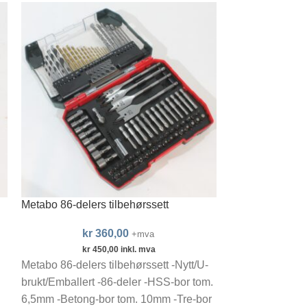
Metabo 86-delers tilbehørssett
Ironside krittsno
kr
360,00
kr
+mva
kr
450,00
inkl. mva
kr
1
Metabo 86-delers tilbehørssett -Nytt/U-
Ironside krittsn
brukt/Emballert -86-deler -HSS-bor tom.
bruk -Magnesium
6,5mm -Betong-bor tom. 10mm -Tre-bor
Belteklips og sv