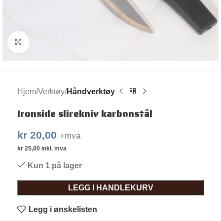
Klikk for større bilde
Hjem
Verktøy
Håndverktøy
Ironside slirekniv karbonstål
kr
20,00
+mva
kr
25,00
inkl. mva
Kun 1 på lager
LEGG I HANDLEKURV
Legg i ønskelisten