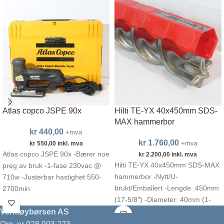
Atlas copco JSPE 90x
Hilti TE-YX 40x450mm SDS-
MAX hammerbor
kr
440,00
+mva
kr
1.760,00
+mva
kr
550,00
inkl. mva
Atlas copco JSPE 90x -Bærer noe
kr
2.200,00
inkl. mva
Hilti TE-YX 40x450mm SDS-MAX
preg av bruk -1-fase 230vac @
hammerbor -Nytt/U-
710w -Justerbar hastighet 550-
brukt/Emballert -Lengde: 450mm
2700min
(17-5/8″) -Diameter: 40mm (1-
9/16″) -Hilti artikkelnr. 2120427 -
Verktøybørsen AS
Made in Germany