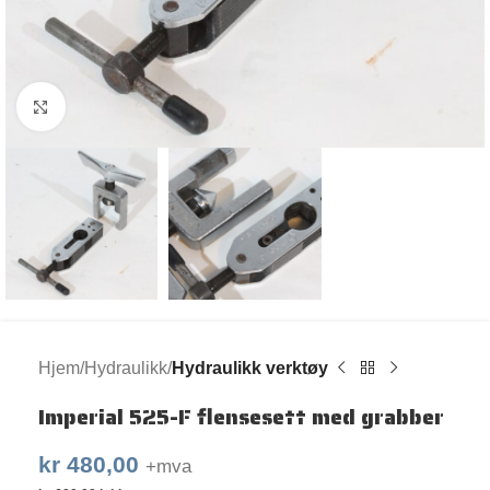
Klikk for større bilde
Hjem
Hydraulikk
Hydraulikk verktøy
Imperial 525-F flensesett med grabber
kr
480,00
+mva