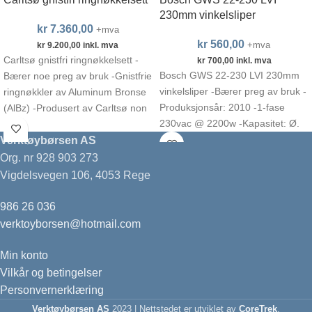
230mm vinkelsliper
kr
7.360,00
+mva
kr
560,00
+mva
kr
9.200,00
inkl. mva
Carltsø gnistfri ringnøkkelsett -
kr
700,00
inkl. mva
Bosch GWS 22-230 LVI 230mm
Bærer noe preg av bruk -Gnistfrie
vinkelsliper -Bærer preg av bruk -
ringnøkkler av Aluminum Bronse
Produksjonsår: 2010 -1-fase
(AlBz) -Produsert av Carltsø non
230vac @ 2200w -Kapasitet: Ø.
sparking tools
230mm -Omdreiningstall:
Verktøybørsen AS
Org. nr 928 903 273
Vigdelsvegen 106, 4053 Rege
986 26 036
verktoyborsen@hotmail.com
Min konto
Vilkår og betingelser
Personvernerklæring
Verktøybørsen AS
2023 | Nettstedet er utviklet av
CoreTrek
.