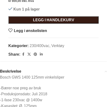
kr
800,00
inkl. mva
Kun 1 på lager
LEGG I HANDLEKURV
Legg i ønskelisten
Kategorier:
230/400vac
,
Verktøy
Share:
Beskrivelse
Bosch GWS 1400 125mm vinkelsliper
-Bærer noe preg av bruk
-Produksjonsdato: Juli 2018
-1-fase 230vac @ 1400w
-Kapasitet: Ø. 125mm