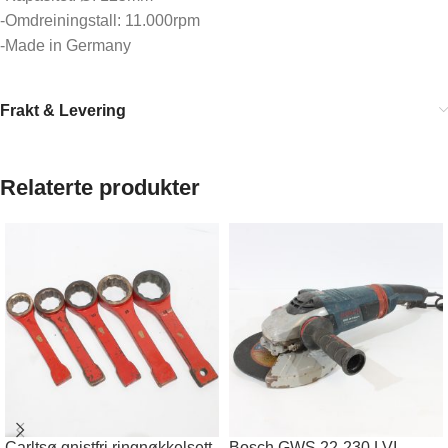
-Omdreiningstall: 11.000rpm
-Made in Germany
Frakt & Levering
Relaterte produkter
Carltsø gnistfri ringnøkkelsett
Bosch GWS 22-230 LVI