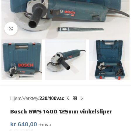
Klikk for større bilde
Hjem
Verktøy
230/400vac
Bosch GWS 1400 125mm vinkelsliper
kr
640,00
+mva