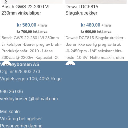
Bosch GWS 22-230 LVI
Dewalt DCF815
230mm vinkelsliper
Slagskrutrekker
kr
560,00
kr
480,00
+mva
+mva
kr
700,00
inkl. mva
kr
600,00
inkl. mva
Bosch GWS 22-230 LVI 230mm
Dewalt DCF815 Slagskrutrekker -
vinkelsliper -Bærer preg av bruk -
Bærer ikke særlig preg av bruk
Produksjonsår: 2010 -1-fase
-0-2450rpm -1/4″ sekskant bits-
230vac @ 2200w -Kapasitet: Ø.
feste -10,8V -Netto maskin, uten
230mm -Omdreiningstall:
batteri og lader
Verktøybørsen AS
Org. nr 928 903 273
Vigdelsvegen 106, 4053 Rege
986 26 036
verktoyborsen@hotmail.com
Min konto
Vilkår og betingelser
Personvernerklæring