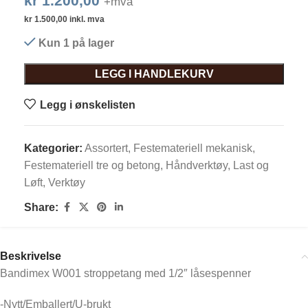
kr
1.200,00
+mva
kr
1.500,00
inkl. mva
Kun 1 på lager
LEGG I HANDLEKURV
Legg i ønskelisten
Kategorier:
Assortert
,
Festemateriell mekanisk
,
Festemateriell tre og betong
,
Håndverktøy
,
Last og
Løft
,
Verktøy
Share:
Beskrivelse
Bandimex W001 stroppetang med 1/2″ låsespenner
-Nytt/Emballert/U-brukt