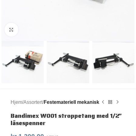
Klikk for større bilde
Hjem
Assortert
Festemateriell mekanisk
Bandimex W001 stroppetang med 1/2″
låsespenner