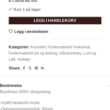
kr
1.300,00
inkl. mva
Kun 1 på lager
LEGG I HANDLEKURV
Legg i ønskelisten
Kategorier:
Assortert
,
Festemateriell mekanisk
,
Festemateriell tre og betong
,
Håndverktøy
,
Last og
Løft
,
Verktøy
Share:
Beskrivelse
Bandimex W001 stroppetang
-Nytt/Emballert/U-brukt
-Oppspenningsområde: 80mm