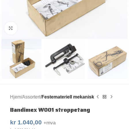
Klikk for større bilde
Hjem
Assortert
Festemateriell mekanisk
Bandimex W001 stroppetang
kr
1.040,00
+mva