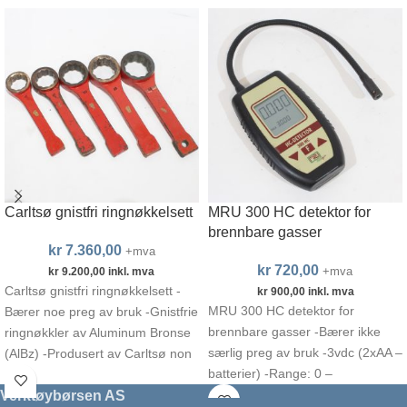
Carltsø gnistfri ringnøkkelsett
MRU 300 HC detektor for
brennbare gasser
kr
7.360,00
+mva
kr
720,00
+mva
kr
9.200,00
inkl. mva
Carltsø gnistfri ringnøkkelsett -
kr
900,00
inkl. mva
MRU 300 HC detektor for
Bærer noe preg av bruk -Gnistfrie
brennbare gasser -Bærer ikke
ringnøkkler av Aluminum Bronse
særlig preg av bruk -3vdc (2xAA –
(AlBz) -Produsert av Carltsø non
batterier) -Range: 0 –
sparking tools
Verktøybørsen AS