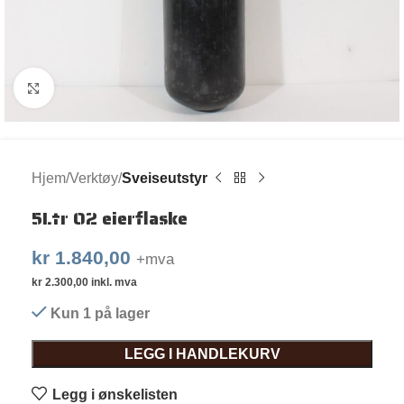
Klikk for større bilde
Hjem
Verktøy
Sveiseutstyr
5Ltr O2 eierflaske
kr
1.840,00
+mva
kr
2.300,00
inkl. mva
Kun 1 på lager
LEGG I HANDLEKURV
Legg i ønskelisten