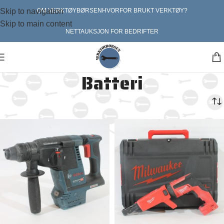
Skip to navigation
OM VERKTØYBØRSEN
HVORFOR BRUKT VERKTØY?
Skip to main content
NETTAUKSJON FOR BEDRIFTER
Batteri
Hjem
Verktøy
Batteri
Side 4