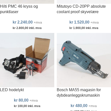
Hilti PMC 46 kryss og
Mitutoyo CD-20PP absolute
punktlaser
coolant proof skyvelære
kr
2.240,00
kr
1.520,00
+mva
+mva
kr
2.800,00
inkl. mva
kr
1.900,00
inkl. mva
LED hodelykt
Bosch MA55 magasin for
dybdeanleggskrumaskin
kr
80,00
+mva
kr
480,00
+mva
kr
100,00
inkl. mva