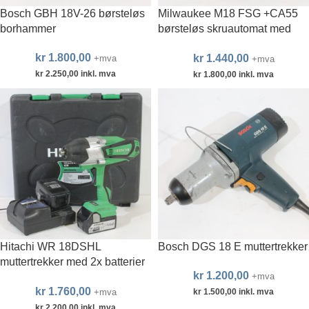
Bosch GBH 18V-26 børsteløs
Milwaukee M18 FSG +CA55
borhammer
børsteløs skruautomat med
magasin
kr
1.800,00
kr
1.440,00
+mva
+mva
kr
2.250,00
inkl. mva
kr
1.800,00
inkl. mva
Hitachi WR 18DSHL
Bosch DGS 18 E muttertrekker
muttertrekker med 2x batterier
kr
1.200,00
og lader
+mva
kr
1.760,00
+mva
kr
1.500,00
inkl. mva
kr
2.200,00
inkl. mva