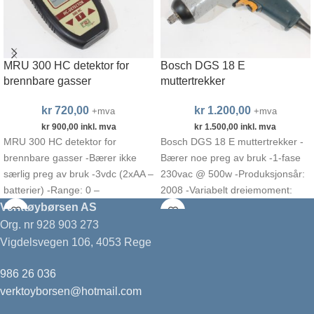
MRU 300 HC detektor for
Bosch DGS 18 E
brennbare gasser
muttertrekker
kr
720,00
kr
1.200,00
+mva
+mva
kr
900,00
inkl. mva
kr
1.500,00
inkl. mva
MRU 300 HC detektor for
Bosch DGS 18 E muttertrekker -
brennbare gasser -Bærer ikke
Bærer noe preg av bruk -1-fase
særlig preg av bruk -3vdc (2xAA –
230vac @ 500w -Produksjonsår:
batterier) -Range: 0 –
2008 -Variabelt dreiemoment:
70Nm –
Verktøybørsen AS
Org. nr 928 903 273
Vigdelsvegen 106, 4053 Rege
986 26 036
verktoyborsen@hotmail.com