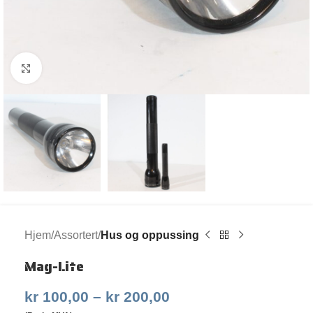
Klikk for større bilde
Hjem
Assortert
Hus og oppussing
Mag-Lite
kr
100,00
–
kr
200,00