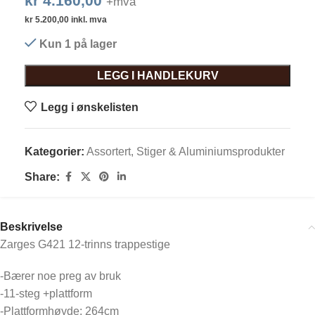
kr
4.160,00
+mva
kr
5.200,00
inkl. mva
Kun 1 på lager
LEGG I HANDLEKURV
Legg i ønskelisten
Kategorier:
Assortert
,
Stiger & Aluminiumsprodukter
Share:
Beskrivelse
Zarges G421 12-trinns trappestige
-Bærer noe preg av bruk
-11-steg +plattform
-Plattformhøyde: 264cm