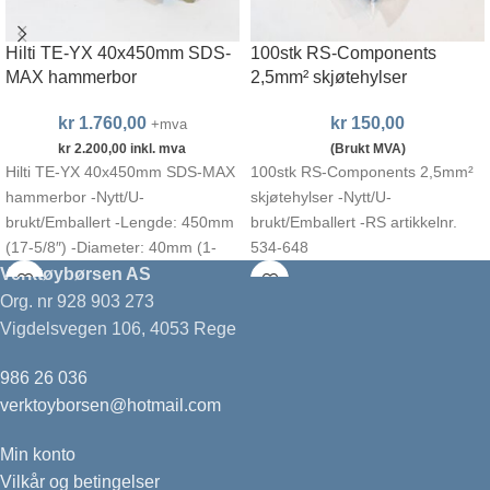
Hilti TE-YX 40x450mm SDS-
100stk RS-Components
MAX hammerbor
2,5mm² skjøtehylser
kr
1.760,00
kr
150,00
+mva
kr
2.200,00
inkl. mva
(Brukt MVA)
Hilti TE-YX 40x450mm SDS-MAX
100stk RS-Components 2,5mm²
hammerbor -Nytt/U-
skjøtehylser -Nytt/U-
brukt/Emballert -Lengde: 450mm
brukt/Emballert -RS artikkelnr.
(17-5/8″) -Diameter: 40mm (1-
534-648
9/16″) -Hilti artikkelnr. 2120427 -
Verktøybørsen AS
Made in Germany
Org. nr 928 903 273
Vigdelsvegen 106, 4053 Rege
986 26 036
verktoyborsen@hotmail.com
Min konto
Vilkår og betingelser