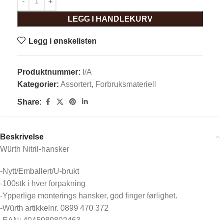
LEGG I HANDLEKURV
Legg i ønskelisten
Produktnummer:
I/A
Kategorier:
Assortert
,
Forbruksmateriell
Share:
Beskrivelse
Würth Nitril-hansker
-Nytt/Emballert/U-brukt
-100stk i hver forpakning
-Ypperlige monterings hansker, god finger førlighet.
-Würth artikkelnr. 0899 470 372