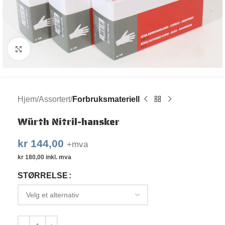
Klikk for større bilde
Hjem
Assortert
Forbruksmateriell
Würth Nitril-hansker
kr
144,00
+mva
kr
180,00
inkl. mva
STØRRELSE