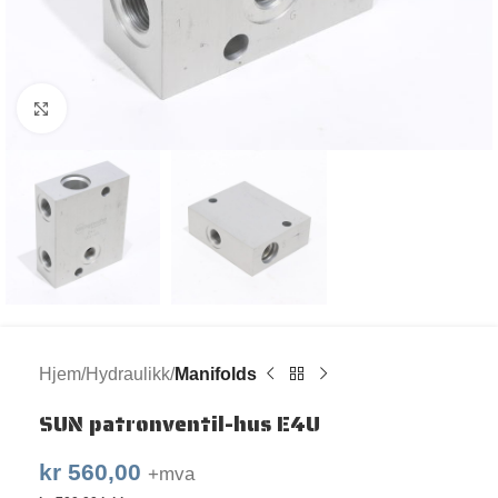
Klikk for større bilde
Hjem
Hydraulikk
Manifolds
SUN patronventil-hus E4U
kr
560,00
+mva