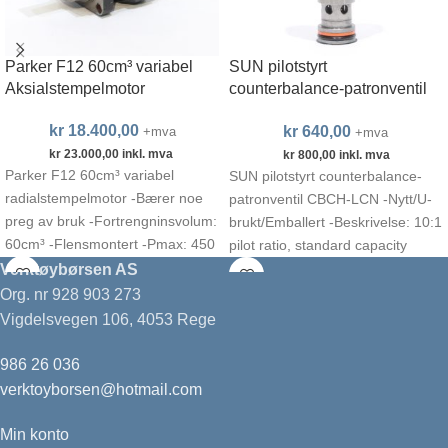
Parker F12 60cm³ variabel
SUN pilotstyrt
Aksialstempelmotor
counterbalance-patronventil
CBCH-LCN
kr
18.400,00
kr
640,00
+mva
+mva
kr
23.000,00
inkl. mva
kr
800,00
inkl. mva
Parker F12 60cm³ variabel
SUN pilotstyrt counterbalance-
radialstempelmotor -Bærer noe
patronventil CBCH-LCN -Nytt/U-
preg av bruk -Fortrengninsvolum:
brukt/Emballert -Beskrivelse: 10:1
60cm³ -Flensmontert -Pmax: 450
pilot ratio, standard capacity
bar (kontinuerlig) -Vmax:
counterbalance valve -Cavity: T-
Verktøybørsen AS
319l/min @
11A -Eksempler på passende
Org. nr 928 903 273
manifold: YEV
Vigdelsvegen 106, 4053 Rege
986 26 036
verktoyborsen@hotmail.com
Min konto