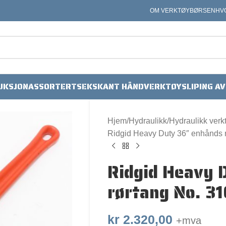
OM VERKTØYBØRSEN
HV
UKSJON
ASSORTERT
SEKSKANT HÅNDVERKTØY
SLIPING A
Hjem
Hydraulikk
Hydraulikk verk
Ridgid Heavy Duty 36″ enhånds 
Ridgid Heavy 
rørtang No. 3
kr
2.320,00
+mva