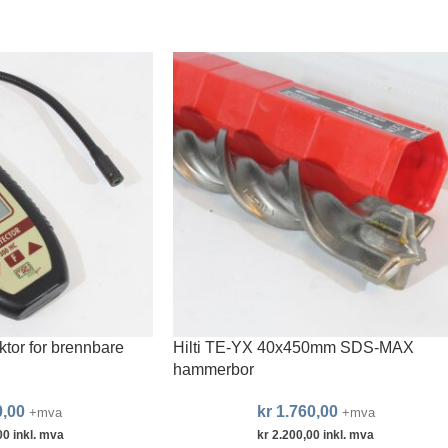
or for brennbare
Hilti TE-YX 40x450mm SDS-MAX
hammerbor
,00
kr
1.760,00
+mva
+mva
00
inkl. mva
kr
2.200,00
inkl. mva