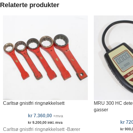
Relaterte produkter
Carltsø gnistfri ringnøkkelsett
MRU 300 HC detekt
gasser
kr
7.360,00
+mva
kr
720
kr
9.200,00
inkl. mva
Carltsø gnistfri ringnøkkelsett -Bærer
kr
900,