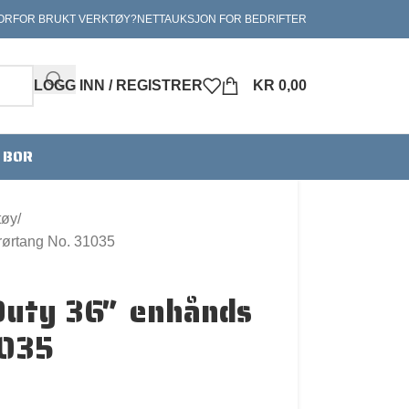
ORFOR BRUKT VERKTØY?
NETTAUKSJON FOR BEDRIFTER
LOGG INN / REGISTRER
KR
0,00
V BOR
tøy
rørtang No. 31035
Duty 36″ enhånds
1035