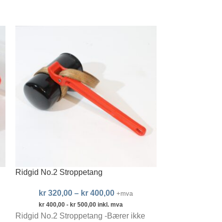
Ridgid No.2 Stroppetang
Irega 99-10″ sk
kr
320,00
–
kr
400,00
kr
+mva
kr
400,00
-
kr
500,00
inkl. mva
kr
1
Ridgid No.2 Stroppetang -Bærer ikke
Irega 99-10″ sk