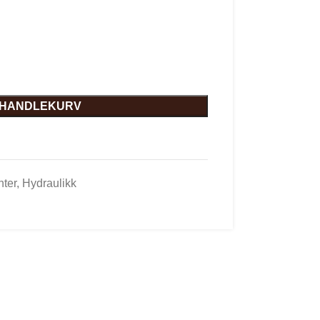
I HANDLEKURV
ter
,
Hydraulikk