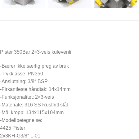
Pister 350Bar 2×3-veis kuleventil
-Bærer ikke særlig preg av bruk
-Trykklasse: PN350
-Anslutning: 3/8″ BSP
-Firkantfeste håndtak: 14x14mm
-Funksjonalitet: 2×3-veis
-Materiale: 316 SS Rustfritt stål
-Mål kropp: 134x115x104mm
-Modellbetegnelse:
4425 Pister
2x3KH-G3/8″ L-01