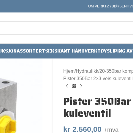
OM VERKTØYBØRSEN
HV
UKSJON
ASSORTERT
SEKSKANT HÅNDVERKTØY
SLIPING A
Hjem
Hydraulikk
20-350bar kom
Pister 350Bar 2×3-veis kuleventil
Pister 350Bar
kuleventil
kr
2.560,00
+mva