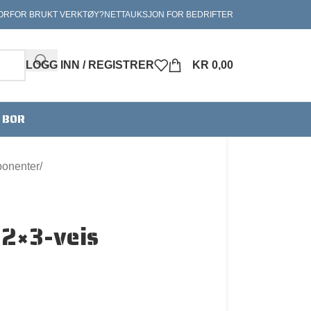
ORFOR BRUKT VERKTØY?
NETTAUKSJON FOR BEDRIFTER
LOGG INN / REGISTRER
KR
0,00
V BOR
ponenter
 2×3-veis