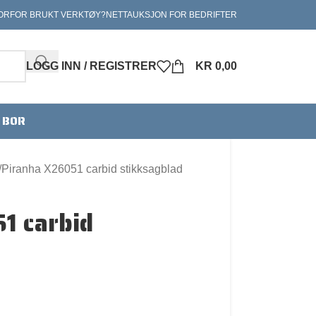
ORFOR BRUKT VERKTØY?
NETTAUKSJON FOR BEDRIFTER
LOGG INN / REGISTRER
KR
0,00
V BOR
Piranha X26051 carbid stikksagblad
1 carbid