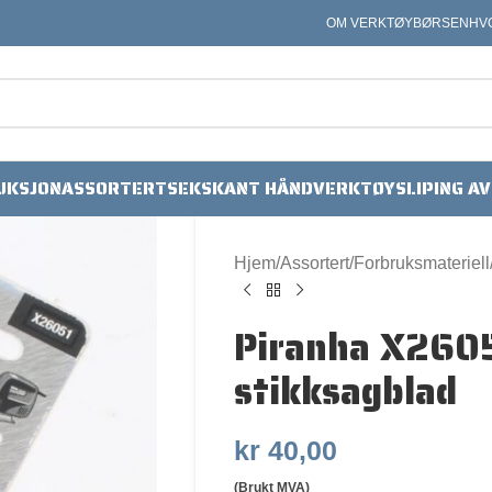
OM VERKTØYBØRSEN
HV
UKSJON
ASSORTERT
SEKSKANT HÅNDVERKTØY
SLIPING A
Hjem
Assortert
Forbruksmateriell
Piranha X2605
stikksagblad
kr
40,00
(Brukt MVA)