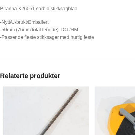
Piranha X26051 carbid stikksagblad
-Nytt/U-brukt/Emballert
-50mm (76mm total lengde) TCT/HM
-Passer de fleste stikksager med hurtig feste
Relaterte produkter