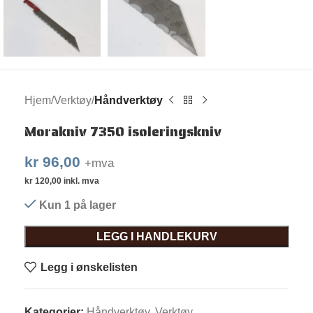
Hjem
Verktøy
Håndverktøy
Morakniv 7350 isoleringskniv
kr
96,00
+mva
kr
120,00
inkl. mva
Kun 1 på lager
LEGG I HANDLEKURV
Legg i ønskelisten
Kategorier:
Håndverktøy
,
Verktøy