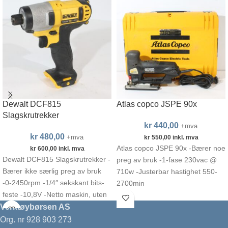
Dewalt DCF815
Atlas copco JSPE 90x
Slagskrutrekker
kr
440,00
+mva
kr
480,00
+mva
kr
550,00
inkl. mva
Atlas copco JSPE 90x -Bærer noe
kr
600,00
inkl. mva
Dewalt DCF815 Slagskrutrekker -
preg av bruk -1-fase 230vac @
Bærer ikke særlig preg av bruk
710w -Justerbar hastighet 550-
-0-2450rpm -1/4″ sekskant bits-
2700min
feste -10,8V -Netto maskin, uten
batteri og lader
Verktøybørsen AS
Org. nr 928 903 273