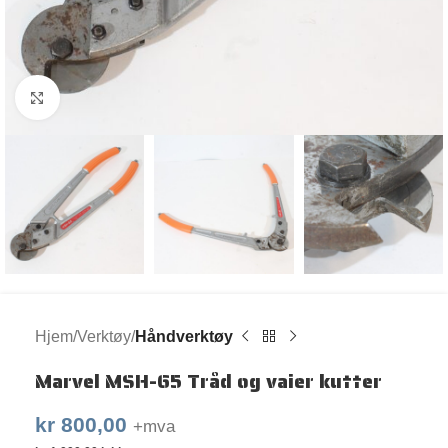
Klikk for større bilde
Hjem
Verktøy
Håndverktøy
Marvel MSH-65 Tråd og vaier kutter
kr
800,00
+mva