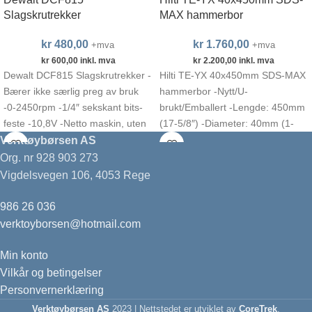
Slagskrutrekker
MAX hammerbor
kr
480,00
kr
1.760,00
+mva
+mva
kr
600,00
inkl. mva
kr
2.200,00
inkl. mva
Dewalt DCF815 Slagskrutrekker -
Hilti TE-YX 40x450mm SDS-MAX
Bærer ikke særlig preg av bruk
hammerbor -Nytt/U-
-0-2450rpm -1/4″ sekskant bits-
brukt/Emballert -Lengde: 450mm
feste -10,8V -Netto maskin, uten
(17-5/8″) -Diameter: 40mm (1-
batteri og lader
9/16″) -Hilti artikkelnr. 2120427 -
Verktøybørsen AS
Made in Germany
Org. nr 928 903 273
Vigdelsvegen 106, 4053 Rege
986 26 036
verktoyborsen@hotmail.com
Min konto
Vilkår og betingelser
Personvernerklæring
Verktøybørsen AS
2023 | Nettstedet er utviklet av
CoreTrek
.