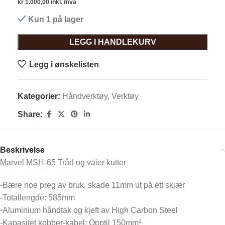
kr
1.000,00
inkl. mva
Kun 1 på lager
LEGG I HANDLEKURV
Legg i ønskelisten
Kategorier:
Håndverktøy
,
Verktøy
Share:
Beskrivelse
Marvel MSH-65 Tråd og vaier kutter
-Bære noe preg av bruk, skade 11mm ut på ett skjær
-Totallengde: 585mm
-Aluminium håndtak og kjeft av High Carbon Steel
-Kapasitet kobber-kabel: Opptil 150mm²