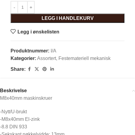
LEGG I HANDLEKURV
Legg i ønskelisten
Produktnummer:
I/A
Kategorier:
Assortert
,
Festemateriell mekanisk
Share:
Beskrivelse
M8x40mm maskinskruer
-Nytt/U-brukt
-M8x40mm El-zink
-8.8 DIN 933
-Sekskant nøkkelvidde: 13mm