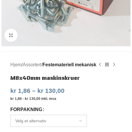
Klikk for større bilde
Hjem
Assortert
Festemateriell mekanisk
M8x40mm maskinskruer
kr
1,86
–
kr
130,00
kr
1,86
-
kr
130,00
inkl. mva
FORPAKNING