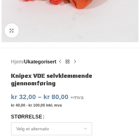
Klikk for større bilde
Hjem
Ukategorisert
Knipex VDE selvklemmende
gjennomføring
kr
32,00
–
kr
80,00
+mva
kr
40,00
-
kr
100,00
inkl. mva
STØRRELSE