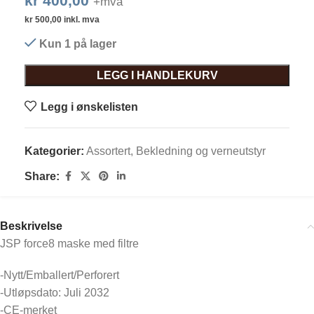
kr
400,00
+mva
kr
500,00
inkl. mva
Kun 1 på lager
LEGG I HANDLEKURV
Legg i ønskelisten
Kategorier:
Assortert
,
Bekledning og verneutstyr
Share:
Beskrivelse
JSP force8 maske med filtre
-Nytt/Emballert/Perforert
-Utløpsdato: Juli 2032
-CE-merket