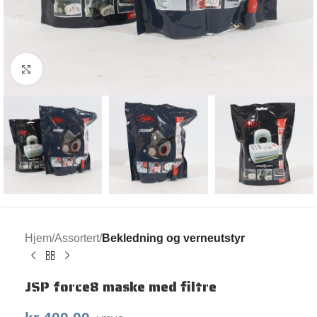
Klikk for større bilde
Hjem
Assortert
Bekledning og verneutstyr
JSP force8 maske med filtre