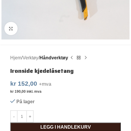
Klikk for større bilde
Hjem
Verktøy
Håndverktøy
Ironside kjedelåsetang
kr
152,00
+mva
kr
190,00
inkl. mva
På lager
LEGG I HANDLEKURV