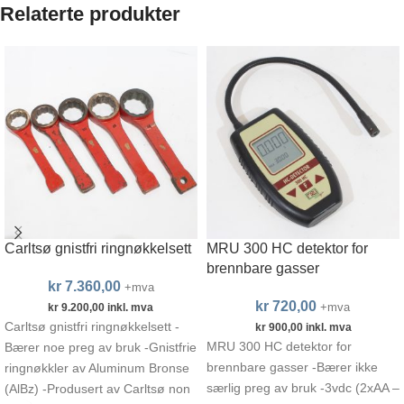
Relaterte produkter
Carltsø gnistfri ringnøkkelsett
MRU 300 HC detektor for
brennbare gasser
kr
7.360,00
+mva
kr
720,00
+mva
kr
9.200,00
inkl. mva
Carltsø gnistfri ringnøkkelsett -
kr
900,00
inkl. mva
MRU 300 HC detektor for
Bærer noe preg av bruk -Gnistfrie
brennbare gasser -Bærer ikke
ringnøkkler av Aluminum Bronse
særlig preg av bruk -3vdc (2xAA –
(AlBz) -Produsert av Carltsø non