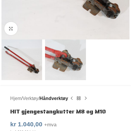
Klikk for større bilde
Hjem
Verktøy
Håndverktøy
HIT gjengestangkutter M8 og M10
kr
1.040,00
+mva