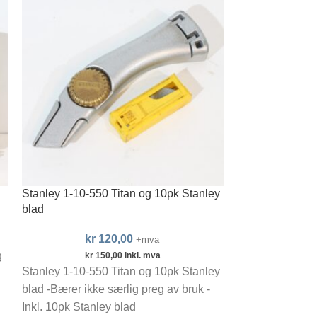
Stanley 1-10-550 Titan og 10pk Stanley
Ridgid No.2 St
blad
kr
320,0
kr
120,00
+mva
kr
400,00
-
g
Ridgid No.2 St
kr
150,00
inkl. mva
Stanley 1-10-550 Titan og 10pk Stanley
særlig preg av 
blad -Bærer ikke særlig preg av bruk -
aluminium med 
Inkl. 10pk Stanley blad
katalognr. 3134