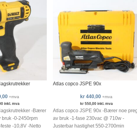
agskrutrekker
Atlas copco JSPE 90x
,00
kr
440,00
+mva
+mva
00
inkl. mva
kr
550,00
inkl. mva
agskrutrekker -Bærer
Atlas copco JSPE 90x -Bærer noe pre
v bruk -0-2450rpm
av bruk -1-fase 230vac @ 710w -
-feste -10,8V -Netto
Justerbar hastighet 550-2700min
i og lader