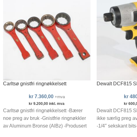
Carltsø gnistfri ringnøkkelsett
Dewalt DCF815 Sl
kr
7.360,00
kr
480
+mva
kr
9.200,00
inkl. mva
kr
600,
Carltsø gnistfri ringnøkkelsett -Bærer
Dewalt DCF815 Sl
noe preg av bruk -Gnistfrie ringnøkkler
ikke særlig preg a
av Aluminum Bronse (AlBz) -Produsert
-1/4″ sekskant bits
av Carltsø non sparking tools
maskin, uten batter