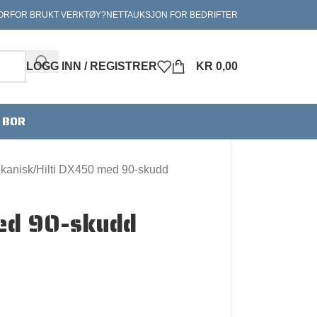
ORFOR BRUKT VERKTØY?
NETTAUKSJON FOR BEDRIFTER
LOGG INN / REGISTRER
KR
0,00
V BOR
ekanisk
Hilti DX450 med 90-skudd
ed 90-skudd