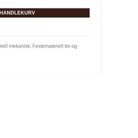
I HANDLEKURV
iell mekanisk
,
Festemateriell tre og