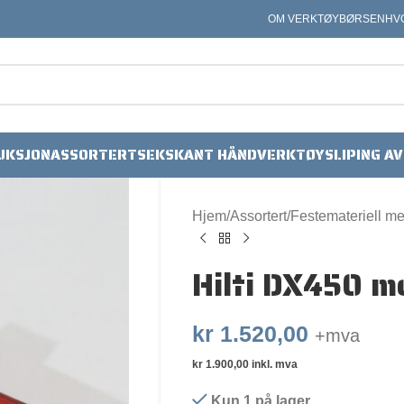
OM VERKTØYBØRSEN
HV
UKSJON
ASSORTERT
SEKSKANT HÅNDVERKTØY
SLIPING A
Hjem
Assortert
Festemateriell m
Hilti DX450 m
kr
1.520,00
+mva
kr
1.900,00
inkl. mva
Kun 1 på lager