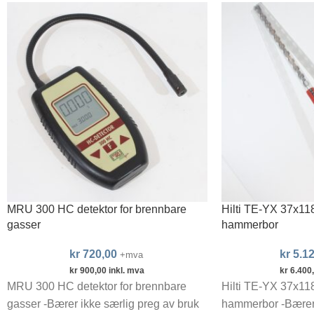
MRU 300 HC detektor for brennbare
Hilti TE-YX 37x
gasser
hammerbor
kr
720,00
kr
5.12
+mva
kr
900,00
inkl. mva
kr
6.400
MRU 300 HC detektor for brennbare
Hilti TE-YX 37x
gasser -Bærer ikke særlig preg av bruk
hammerbor -Bærer 