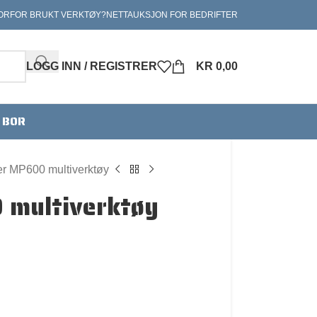
ORFOR BRUKT VERKTØY?
NETTAUKSJON FOR BEDRIFTER
LOGG INN / REGISTRER
KR
0,00
V BOR
r MP600 multiverktøy
 multiverktøy