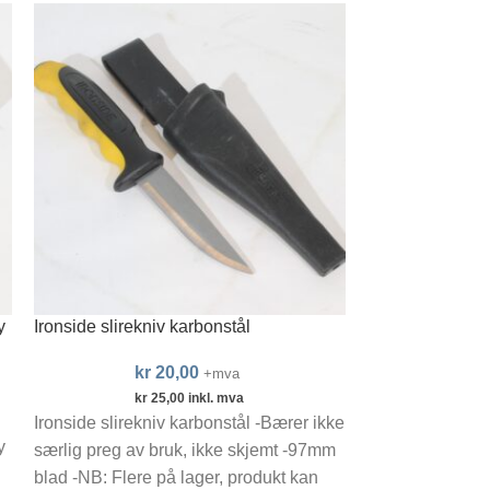
y
Ironside slirekniv karbonstål
Stanley verktø
kvalitetsverktø
kr
20,00
+mva
kr
1
kr
25,00
inkl. mva
Ironside slirekniv karbonstål -Bærer ikke
kr
2.
y
Stanley verktø
særlig preg av bruk, ikke skjemt -97mm
kvalitetsverktø
blad -NB: Flere på lager, produkt kan