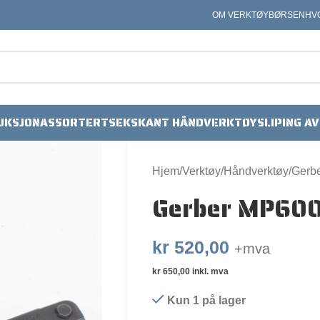
OM VERKTØYBØRSEN
HV
UKSJON
ASSORTERT
SEKSKANT HÅNDVERKTØY
SLIPING A
Hjem
Verktøy
Håndverktøy
Gerbe
Gerber MP600
kr
520,00
+mva
kr
650,00
inkl. mva
Kun 1 på lager