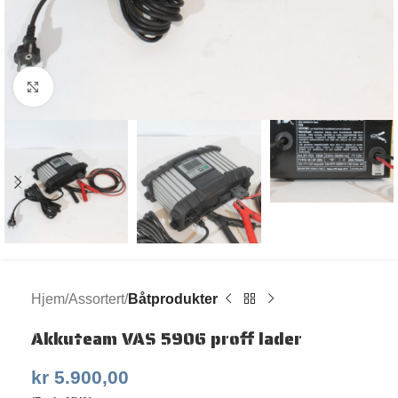
Klikk for større bilde
Hjem
Assortert
Båtprodukter
Akkuteam VAS 5906 proff lader
kr
5.900,00