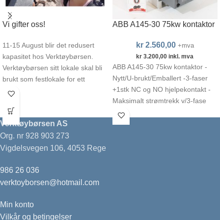
Vi gifter oss!
ABB A145-30 75kw kontaktor
kr
2.560,00
11-15 August blir det redusert
+mva
kapasitet hos Verktøybørsen.
kr
3.200,00
inkl. mva
ABB A145-30 75kw kontaktor -
Verktøybørsen sitt lokale skal bli
Nytt/U-brukt/Emballert -3-faser
brukt som festlokale for ett
+1stk NC og NO hjelpekontakt -
bryllup. Derfor
Maksimalt strømtrekk v/3-fase
400vac – 145A (75kw) -220-
230vac spole
Verktøybørsen AS
Org. nr 928 903 273
Vigdelsvegen 106, 4053 Rege
986 26 036
verktoyborsen@hotmail.com
Min konto
Vilkår og betingelser