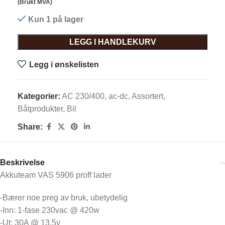
(Brukt MVA)
Kun 1 på lager
LEGG I HANDLEKURV
Legg i ønskelisten
Kategorier:
AC 230/400
,
ac-dc
,
Assortert
,
Båtprodukter
,
Bil
Share:
Beskrivelse
Akkuteam VAS 5906 proff lader
-Bærer noe preg av bruk, ubetydelig
-Inn: 1-fase 230vac @ 420w
-Ut: 30A @ 13,5v