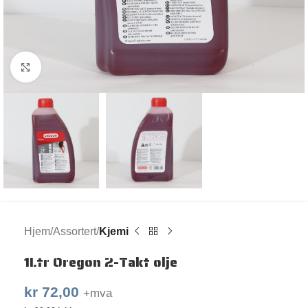
Klikk for større bilde
Hjem
Assortert
Kjemi
1Ltr Oregon 2-Takt olje
kr
72,00
+mva