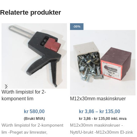
Relaterte produkter
-30%
Würth limpistol for 2-
komponent lim
M12x30mm maskinskruer
kr
580,00
kr
3,86
–
kr
135,00
(Brukt MVA)
kr
3,86
-
kr
135,00
inkl. mva
Würth limpistol for 2-komponent
M12x30mm maskinskruer -
lim -Preget av limrester,
Nytt/U-brukt -M12x30mm El-zink