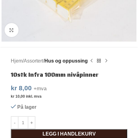
Klikk for større bilde
Hjem
Assortert
Hus og oppussing
10stk Infra 100mm nivåpinner
kr
8,00
+mva
kr
10,00
inkl. mva
På lager
LEGG I HANDLEKURV