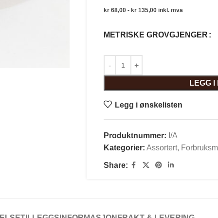
kr
68,00
-
kr
135,00
inkl. mva
METRISKE GROVGJENGER
LEGG 
Legg i ønskelisten
Produktnummer:
I/A
Kategorier:
Assortert
,
Forbruksma
Share:
ELSE
TILLEGGSINFORMASJON
FRAKT & LEVERING