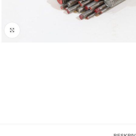
Klikk for større bilde
BESKRIV