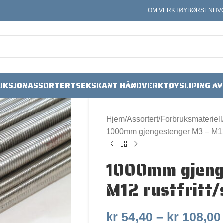
OM VERKTØYBØRSEN
HV
UKSJON
ASSORTERT
SEKSKANT HÅNDVERKTØY
SLIPING A
Hjem
Assortert
Forbruksmateriell
1000mm gjengestenger M3 – M12 ru
1000mm gjeng
M12 rustfritt/
kr
54,40
–
kr
108,00