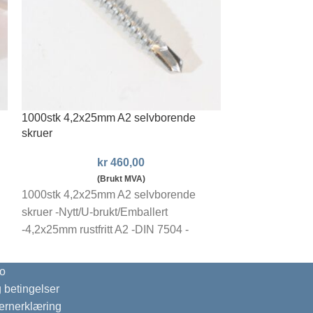
1000stk 4,2x25mm A2 selvborende
5,0mm SDS+ be
skruer
kr
kr
460,00
kr
2
5,0mm SDS+ bet
(Brukt MVA)
1000stk 4,2x25mm A2 selvborende
-Ø.5,0mm -SDS+
skruer -Nytt/U-brukt/Emballert
162mm -Made i
-4,2x25mm rustfritt A2 -DIN 7504 -
27
Panhode TX20
o
g betingelser
ernerklæring