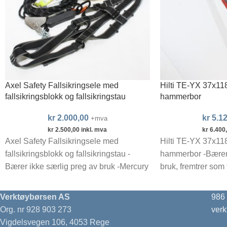
Axel Safety Fallsikringsele med
Hilti TE-YX 37x
fallsikringsblokk og fallsikringstau
hammerbor
kr
2.000,00
kr
5.12
+mva
kr
2.500,00
inkl. mva
kr
6.400
Axel Safety Fallsikringsele med
Hilti TE-YX 37x
fallsikringsblokk og fallsikringstau -
hammerbor -Bærer 
Bærer ikke særlig preg av bruk -Mercury
bruk, fremtrer som 
101x fallsikringsele -Callisto RL20-15m
Lengde: 1180mm (
Fallsikringstau -Sala
tange)
Verktøybørsen AS
986
Org. nr 928 903 273
ver
Vigdelsvegen 106, 4053 Rege