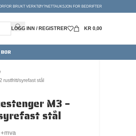
ORFOR BRUKT VERKTØY?
NETTAUKSJON FOR BEDRIFTER
LOGG INN / REGISTRER
KR
0,00
V BOR
stfritt/syrefast stål
estenger M3 –
syrefast stål
+mva