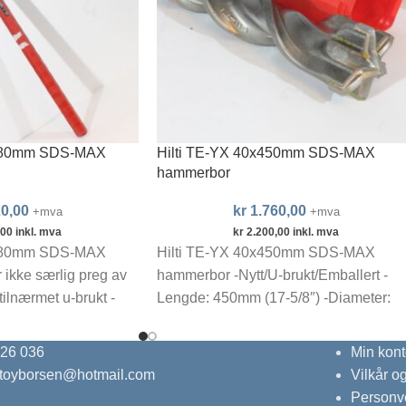
1180mm SDS-MAX
Hilti TE-YX 40x450mm SDS-MAX
hammerbor
0,00
kr
1.760,00
+mva
+mva
,00
inkl. mva
kr
2.200,00
inkl. mva
1180mm SDS-MAX
Hilti TE-YX 40x450mm SDS-MAX
ikke særlig preg av
hammerbor -Nytt/U-brukt/Emballert -
tilnærmet u-brukt -
Lengde: 450mm (17-5/8″) -Diameter:
1300mm inkludert
40mm (1-9/16″) -Hilti artikkelnr. 21204
-Made in Germany
 26 036
Min kont
ktoyborsen@hotmail.com
Vilkår o
Personv