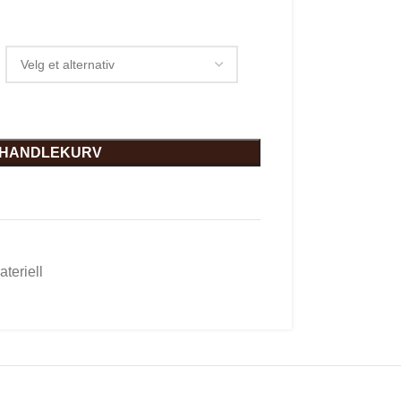
I HANDLEKURV
teriell