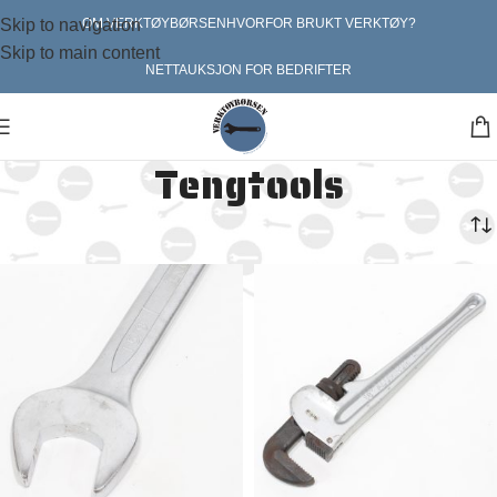
Skip to navigation
OM VERKTØYBØRSEN
HVORFOR BRUKT VERKTØY?
Skip to main content
NETTAUKSJON FOR BEDRIFTER
Tengtools
Hjem
Sekskant håndverktøy
Tengtools