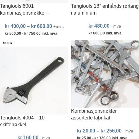
Tengtools 6001
Tengtools 18″ enhånds rørtang
kombinasjonsnøkkel –
i aluminium
emperiske størrelser
kr
480,00
kr
400,00
–
kr
600,00
+mva
+mva
kr
600,00
inkl. mva
kr
500,00
-
kr
750,00
inkl. mva
SOLGT
Kombinasjonsnøkler,
Tengtools 4004 – 10″
assorterte fabrikat
skiftenøkkel
kr
20,00
–
kr
256,00
+mva
kr
160,00
+mva
kr
25,00
-
kr
320,00
inkl. mva