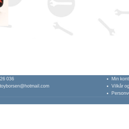
 26 036
Min kont
ktoyborsen@hotmail.com
Vilkår o
Personv