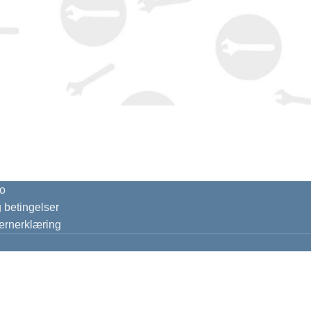
o
g betingelser
ernerklæring