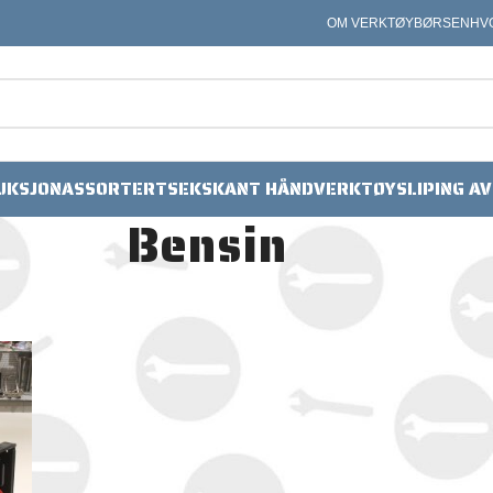
OM VERKTØYBØRSEN
HV
UKSJON
ASSORTERT
SEKSKANT HÅNDVERKTØY
SLIPING A
Bensin
Vis
9
24
36