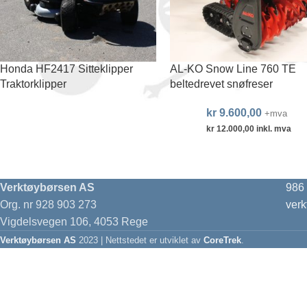
Honda HF2417 Sitteklipper
AL-KO Snow Line 760 TE
Traktorklipper
beltedrevet snøfreser
kr
9.600,00
+mva
kr
12.000,00
inkl. mva
Verktøybørsen AS
986
Org. nr 928 903 273
ver
Vigdelsvegen 106, 4053 Rege
Verktøybørsen AS
2023 | Nettstedet er utviklet av
CoreTrek
.